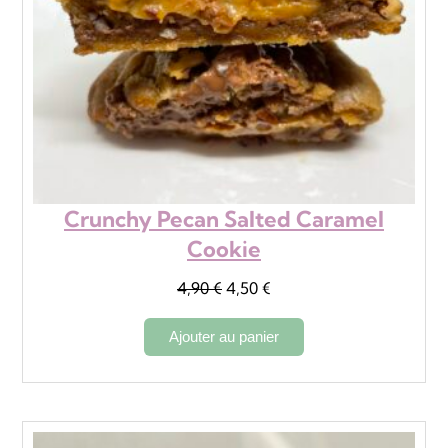
Crunchy Pecan Salted Caramel
Cookie
Le
Le
4,90
€
4,50
€
prix
prix
Ajouter au panier
initial
actuel
était :
est :
4,90 €.
4,50 €.