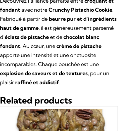
Découvrez l’alliance parfaite entre
croquant et
a
l
fondant
avec notre
Crunchy Pistachio Cookie
.
l
e
Fabriqué à partir de
beurre pur et d’ingrédients
haut de gamme
, il est généreusement parsemé
é
s
d’
éclats de pistache
et de
chocolat blanc
t
t
fondant
. Au cœur, une
crème de pistache
apporte une intensité et une onctuosité
a
incomparables. Chaque bouchée est une
i
:
explosion de saveurs et de textures
, pour un
plaisir
raffiné et addictif
.
t
4
Related products
,
:
5