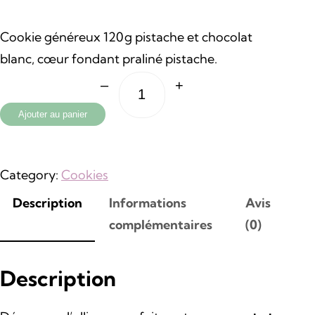
p
p
Cookie généreux 120 g pistache et chocolat
r
r
blanc, cœur fondant praliné pistache.
i
i
–
+
Quantité
x
x
Ajouter au panier
i
a
Category:
Cookies
n
c
Description
Informations
Avis
i
t
complémentaires
(0)
t
u
Description
i
e