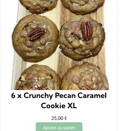
4
0
,
9
€
0
.
€
.
6 x Crunchy Pecan Caramel
Cookie XL
25,00
€
Ajouter au panier