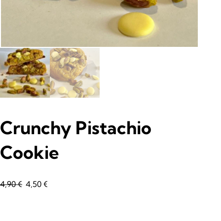
Crunchy Pistachio
Cookie
L
L
4,90
€
4,50
€
e
e