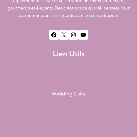
également des layer cakes et wedding cakes sur mesure,
gourmands et élégants. Des créations de qualité, pensées pour
vos moments en famille, entre amis ou en entreprise.
Facebook
X
Instagram
YouTube
Lien Utils
Accueil
À Propos
Wedding Cake
Layer Cake
Offres Entreprises
Contact