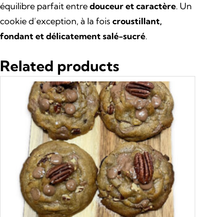
équilibre parfait entre
douceur et caractère
. Un
i
:
cookie d’exception, à la fois
croustillant,
fondant et délicatement salé-sucré
.
t
4
Related products
,
:
5
4
0
,
9
€
0
.