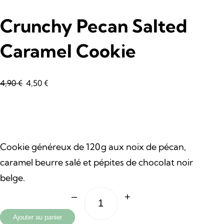
Crunchy Pecan Salted
Caramel Cookie
L
L
4,90
€
4,50
€
e
e
p
p
Cookie généreux de 120 g aux noix de pécan,
r
r
caramel beurre salé et pépites de chocolat noir
i
i
belge.
–
+
x
x
Quantité
Ajouter au panier