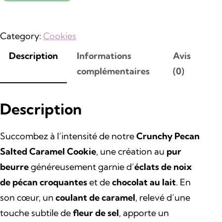
i
a
n
c
Category:
Cookies
i
t
Description
Informations
Avis
complémentaires
(0)
t
u
i
e
Description
a
l
Succombez à l’intensité de notre
Crunchy Pecan
l
e
Salted Caramel Cookie
, une création au
pur
beurre
généreusement garnie d’
éclats de noix
é
s
de pécan croquantes
et de
chocolat au lait
. En
t
t
son cœur, un
coulant de caramel
, relevé d’une
touche subtile de
fleur de sel
, apporte un
a