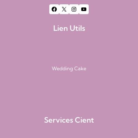
Facebook
X
Instagram
YouTube
Lien Utils
Accueil
À Propos
Wedding Cake
Layer Cake
Offres Entreprises
Contact
Services Cient
Suivre Ma Commande